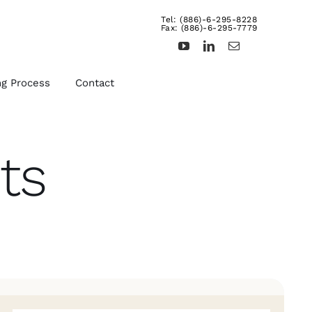
Tel: (886)-6-295-8228
Fax: (886)-6-295-7779
ng Process
Contact
ts
d
Other Fasteners &
Products
uts,
We provide rivets, brass
ts,
inserts, dowel pins,
turning products, and etc.
For more details