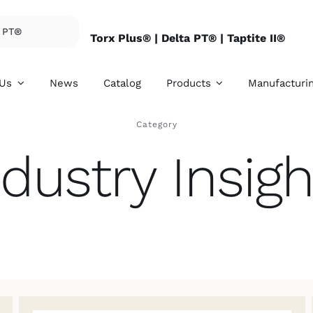
Torx Plus® |
Delta PT® |
Taptite II®
 Us
News
Catalog
Products
Manufacturi
Category
ndustry Insigh
rnal Threaded
Internal Threade
eners
Fasteners
ovide SEMS, hex
We provide conical n
e bolts, clinch studs,
lock nuts, special nu
 screws, and etc.
and etc.
ore details
For more details