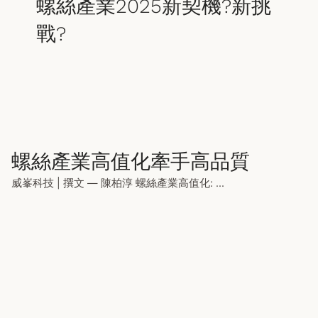
螺絲產業2025新契機?新挑
戰?
螺絲產業高值化牽手高品質
威峯科技 | 撰文 — 陳柏淳 螺絲產業高值化: ...