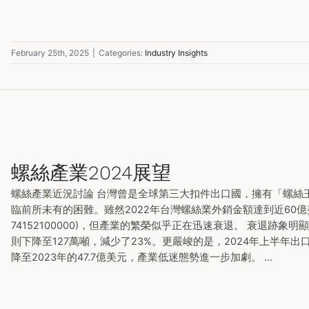
February 25th, 2025
|
Categories:
Industry Insights
螺絲產業2024展望
螺絲產業近況討論 台灣曾是全球第三大扣件出口國，擁有「螺絲
臨前所未有的困難。雖然2022年台灣螺絲業外銷金額達到近60億美元(7318, 7
74152100000)，但產業的繁榮似乎正在迅速衰退。 衰退跡象明
則下降至127萬噸，減少了23%。更嚴峻的是，2024年上半年出
降至2023年的47.7億美元，產業低迷態勢進一步加劇。 ...