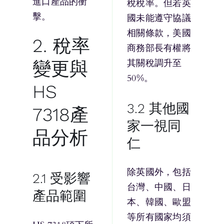
進口產品的衝
稅稅率。但若英
擊。
國未能遵守協議
相關條款，美國
2. 稅率
商務部長有權將
其關稅調升至
變更與
50%。
HS
3.2 其他國
7318產
家一視同
品分析
仁
除英國外，包括
2.1 受影響
台灣、中國、日
產品範圍
本、韓國、歐盟
等所有國家均須