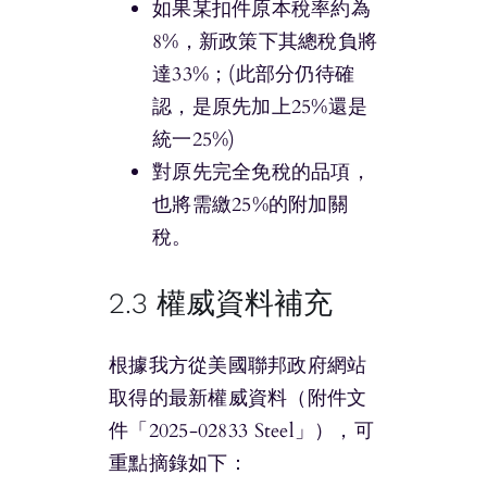
如果某扣件原本稅率約為
8%，新政策下其總稅負將
達33%；(此部分仍待確
認，是原先加上25%還是
統一25%)
對原先完全免稅的品項，
也將需繳25%的附加關
稅。
2.3 權威資料補充
根據我方從美國聯邦政府網站
取得的最新權威資料（附件文
件「2025-02833 Steel」），可
重點摘錄如下：