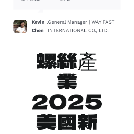
Kevin
,
General Manager | WAY FAST
Chen
INTERNATIONAL CO., LTD.
螺絲產
業
2025
美國新