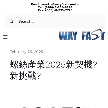
Skip
Email: service@wayfast.com.tw
Tel: (886)-6-295-8228
to
Fax: (886)-6-295-7779
content
Search
for:
Toggle
Navigation
February 25, 2025
Home
螺絲產業2025新契機?
About Us
新挑戰?
News
Catalog