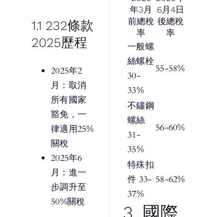
年3月
6月4日
前總稅
後總稅
1.1 232條款
率
率
2025歷程
一般螺
絲螺栓
55-58%
2025年2
30-
月：取消
33%
所有國家
不鏽鋼
豁免，一
螺絲
56-60%
律適用25%
31-
關稅
35%
2025年6
特殊扣
月：進一
件 33-
58-62%
步調升至
37%
50%關稅
3. 國際