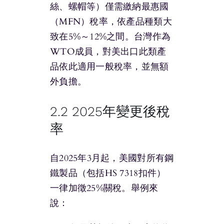
絲、螺帽等）僅需繳納最惠國
（MFN）稅率，依產品種類大
致在5%～12%之間。台灣作為
WTO成員，對美出口此類產
品依此適用一般稅率，並無額
外負擔。
2.2 2025年變更後稅
率
自2025年3月起，美國對所有鋼
鐵製品（包括HS 7318扣件）
一律加徵25%關稅。舉例來
說：