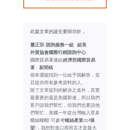
此篇文章的誕生要歸功於，
蕭正宗
諮詢服務一組 組長
外貿協會國際行銷諮詢中心
國際貿易署連結:
經濟部國際貿易
署 ::: 新聞稿
很幸運能找到一位給予我解答，並
且提供所有參考資料的人。
除了文章提到的解決之道外，其實
最重要的還是美國那邊，所以我們
客戶請我們幫忙，但我們也要請他
們幫忙，美國一年從台灣輸入眾多
螺絲螺帽(可參考
螺絲產業2024展
望
)，我想對進口商而言才是最大