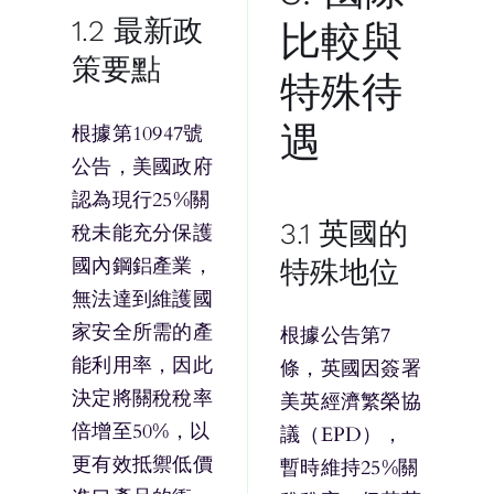
1.2 最新政
比較與
策要點
特殊待
遇
根據第10947號
公告，美國政府
認為現行25%關
3.1 英國的
稅未能充分保護
國內鋼鋁產業，
特殊地位
無法達到維護國
家安全所需的產
根據公告第7
能利用率，因此
條，英國因簽署
決定將關稅稅率
美英經濟繁榮協
倍增至50%，以
議（EPD），
更有效抵禦低價
暫時維持25%關